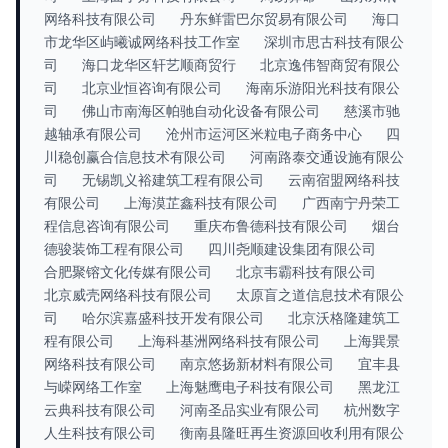
网络科技有限公司
丹东鲜雷巴尔贸易有限公司
海口
市龙华区屿曦诚网络科技工作室
深圳市思古科技有限公
司
海口龙华区轩艺顺商贸行
北京逸伟智商贸有限公
司
北京业恒咨询有限公司
海南乐游阳光科技有限公
司
佛山市南海区帕驰自动化设备有限公司
慈溪市驰
越轴承有限公司
沧州市运河区米粒电子商务中心
四
川稳创赢合信息技术有限公司
河南路泰交通设施有限公
司
无锡凯义裕建筑工程有限公司
云南宿盟网络科技
有限公司
上海漠芷鑫科技有限公司
广西南宁丹荣工
程信息咨询有限公司
重庆布鲁德科技有限公司
烟台
德骏装饰工程有限公司
四川尧顺建设集团有限公司
合肥聚镕文化传媒有限公司
北京韦霸科技有限公司
北京威壳网络科技有限公司
太原盲之道信息技术有限公
司
哈尔滨嘉盛科技开发有限公司
北京沃格隆建筑工
程有限公司
上海科基洲网络科技有限公司
上海巽景
网络科技有限公司
南京悠扬新材料有限公司
宜丰县
与嵘网络工作室
上海魅鹰电子科技有限公司
黑龙江
云典科技有限公司
河南圣品实业有限公司
杭州数字
人生科技有限公司
衡南县隆旺再生资源回收利用有限公